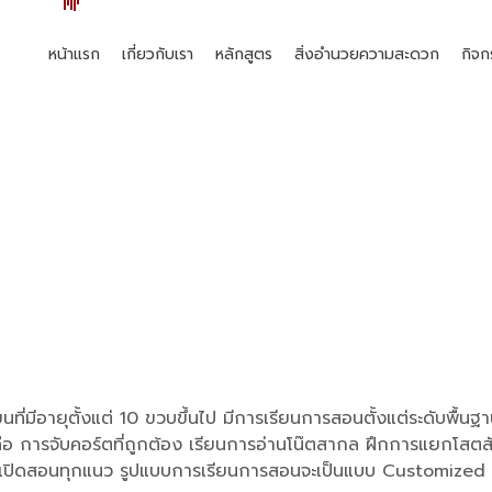
หน้าแรก
เกี่ยวกับเรา
หลักสูตร
สิ่งอำนวยความสะดวก
กิจก
เบส
หน้าหลัก
›
หลักสูตร
›
หลักสูตรประกาศนียบัตร SCA Superstar Academy
›
เบส
นที่มีอายุตั้งแต่ 10 ขวบขึ้นไป มีการเรียนการสอนตั้งแต่ระดับพื้
เบส คือ การจับคอร์ตที่ถูกต้อง เรียนการอ่านโน๊ตสากล ฝึกการแยกโสตส
ๆ โดยเปิดสอนทุกแนว รูปแบบการเรียนการสอนจะเป็นแบบ Customize