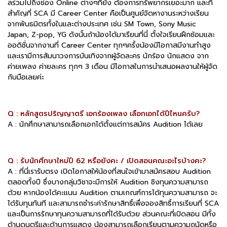
ลร่วมไปถึงช่อง Online ต่างๆที่ยัง ต้องการทรัพยากรเยอะมาก และที่
สำคัญที่ SCA มี Career Center คือเป็นศูนย์จัดหางานระหว่างเรียน
จากพันธมิตรทั้งในและต่างประเทศ เช่น SM Town, Sony Music
Japan, Z-pop, YG ดังนั้นถ้าน้องได้มาเรียนที่นี่ ตั้งใจเรียนฝึกซ้อมและ
ออดิชั่นจากงานที่ Career Center ทุกๆครั้งน้องมีโอกาสมีงานทำสูง
และเรามีการสัมนาวงการบันเทิงจากผู้จัดละคร นักร้อง นักแสดง จาก
ค่ายเพลง ค่ายละคร ทุกๆ 3 เดือน มีโอกาสในการนำเสนอผลงานให้ผู้จัด
กับมือเลยค่ะ
Q : หลักสูตรปริญญาตรี เอกร้องเพลง เลือกเอกได้ปีไหนครับ?
A : นักศึกษาสามารถเลือกเอกได้ตั้งแต่การสมัคร Audition ได้เลย
Q : รับนักศึกษาใหม่ปี 62 หรือยังคะ / เปิดสอนคณะอะไรบ้างคะ?
A : ที่นี่เรารับตรง เปิดโอกาสให้น้องที่สนใจเข้ามาสมัครสอบ Audition
ตลอดทั้งปี ซึ่งบางกลุ่มวิชาจะมีการให้ Audition ชิงทุนความสามารถ
ด้วย หากน้องได้คะแนน Audition ตามเกณฑ์การได้ทุนความสามารถ จะ
ได้รับทุนทันที และสามารถชำระค่ารักษาสิทธิ์เพื่อจองสิทธิ์การเรียนที่ SCA
และเป็นการรักษาทุนความสามารถที่ได้รับด้วย ส่วนคณะที่เปิดสอน มีทั้ง
ด้านดนตรีและด้านการแสดง น้องสามารถเลือกเรียนตามความถนัดหรือ