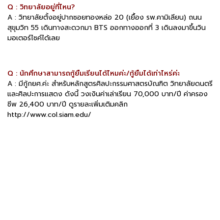
Q : วิทยาลัยอยู่ที่ไหน?
A : วิทยาลัยตั้งอยู่ปากซอยทองหล่อ 20 (เยื้อง รพ.คามิเลียน) ถนน
สุขุมวิท 55 เดินทางสะดวกมา BTS ออกทางออกที่ 3 เดินลงมาขึ้นวิน
มอเตอร์ไซค์ได้เลย
Q : นักศึกษาสามารถกู้ยืมเรียนได้ไหมค่ะ/กู้ยืมได้เท่าไหร่ค่ะ
A : มีกู้กยศ.ค่ะ สำหรับหลักสูตรศิลปะกรรมศาสตรบัณฑิต วิทยาลัยดนตรี
และศิลปะการแสดง ดังนี้ วงเงินค่าเล่าเรียน 70,000 บาท/ปี ค่าครอง
ชีพ 26,400 บาท/ปี ดูรายละเพิ่มเติมคลิก
http://www.col.siam.edu/