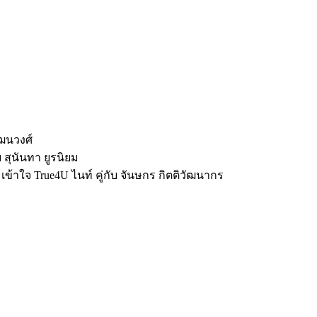
ัฒนวงศ์
กับ สุนันทา ยูรนิยม
ข้าใจ True4U ไนท์ คู่กับ จันษกร กิตติวัฒนากร