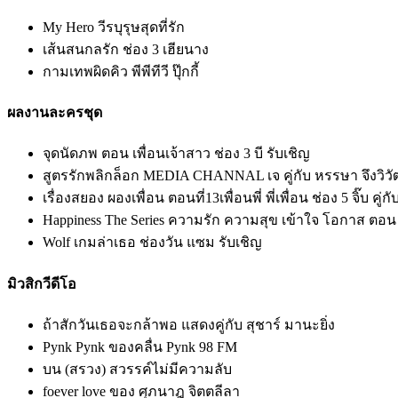
My Hero วีรบุรุษสุดที่รัก
เส้นสนกลรัก ช่อง 3 เฮียนาง
กามเทพผิดคิว พีพีทีวี ปุ๊กกี้
ผลงานละครชุด
จุดนัดภพ ตอน เพื่อนเจ้าสาว ช่อง 3 บี รับเชิญ
สูตรรักพลิกล็อก MEDIA CHANNAL เจ คู่กับ หรรษา จึงวิว
เรื่องสยอง ผองเพื่อน ตอนที่13เพื่อนพี่ พี่เพื่อน ช่อง 5 จิ๊บ คู่
Happiness The Series ความรัก ความสุข เข้าใจ โอกาส ตอน เ
Wolf เกมล่าเธอ ช่องวัน แซม รับเชิญ
มิวสิกวีดีโอ
ถ้าสักวันเธอจะกล้าพอ แสดงคู่กับ สุชาร์ มานะยิ่ง
Pynk Pynk ของคลื่น Pynk 98 FM
บน (สรวง) สวรรค์ไม่มีความลับ
foever love ของ ศุภนาฎ จิตตลีลา