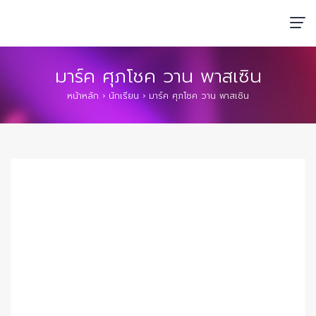
มาร์ค ศุภโชค วาน พาสเซิน
หน้าหลัก
›
นักเรียน
›
มาร์ค ศุภโชค วาน พาสเซิน