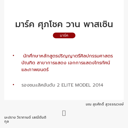
มาร์ค ศุภโชค วาน พาสเซิน
มาร์ค
นักศึกษาหลักสูตรปริญญาตรีศิลปกรรมศาสตร
บัณฑิต สาขาการแสดง เอกการแสดงโทรทัศน์
และภาพยนตร์
รองชนะเลิศอันดับ 2 ELITE MODEL 2014
มณ สุรศักดิ์ สุวรรณวงษ์
มะปราง วิรากานต์ เสณีตันติ
กุล