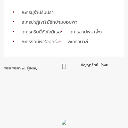
ละครบุรำปรัมปรา
ละครปาฏิหาริย์รักข้ามขอบฟ้า
ละครครีบนี้หัวใจมีเธอ
ละครสาปพระเพ็ง
ละครรักนี้หัวใจมีครีบ
ละครวนาลี
กัญญารัตน์ ม่วงมี
พริม พริมา พันธุ์เจริญ