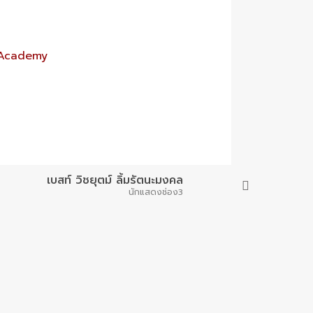
r Academy
เบสท์ วิชยุตม์ ลิ้มรัตนะมงคล
นักแสดงช่อง3