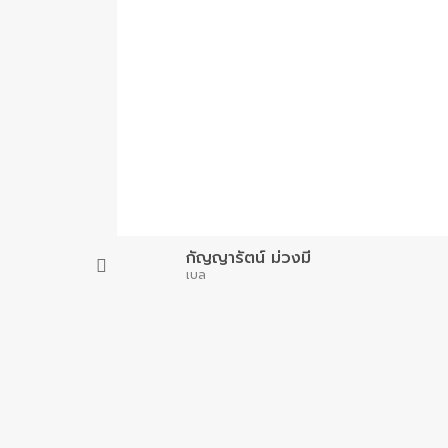
กัญญารัตน์ ม่วงมี
เบล