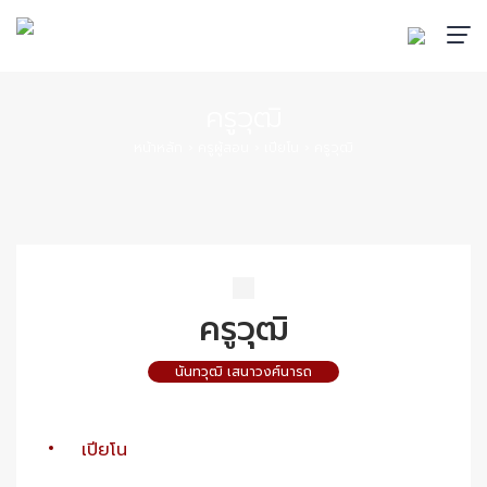
ครูวุฒิ
หน้าหลัก
›
ครูผู้สอน
›
เปียโน
›
ครูวุฒิ
ครูวุฒิ
นันทวุฒิ เสนาวงศ์นารถ
เปียโน