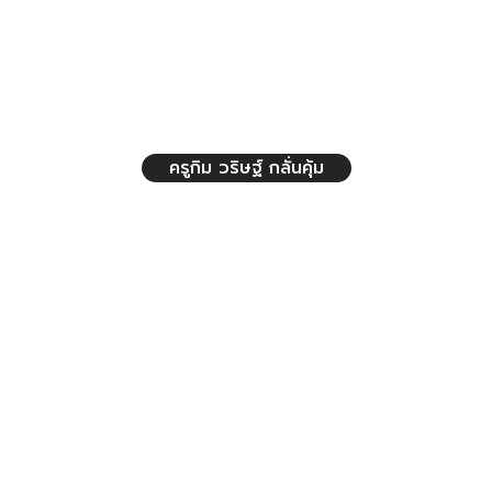
ครูกิม วริษฐ์ กลั่นคุ้ม