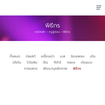
พิธีกร
หน้าหลัก
›
ครูผู้สอน
›
พิธีกร
ทั้งหมด
บัลเล่ต์
เครื่องเป่า
เบส
ร้องเพลง
เต้น
เปียโน
ไวโอลิน
ดีเจ
กีต้าร์
กลอง
เดินแบบ
การแสดง
พัฒนาบุคลิกภาพ
พิธีกร