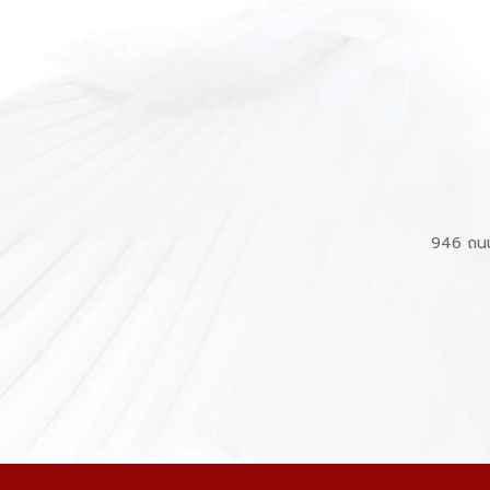
946 ถนน