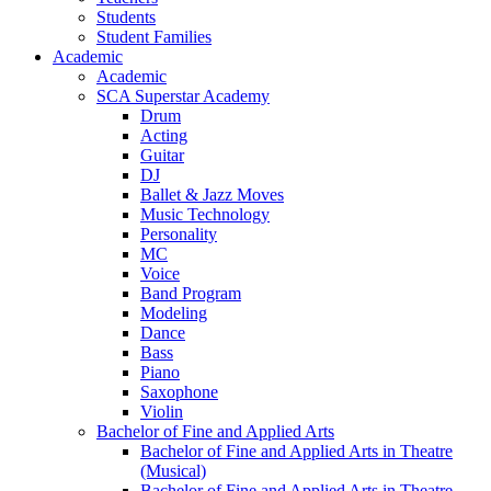
Students
Student Families
Academic
Academic
SCA Superstar Academy
Drum
Acting
Guitar
DJ
Ballet & Jazz Moves
Music Technology
Personality
MC
Voice
Band Program
Modeling
Dance
Bass
Piano
Saxophone
Violin
Bachelor of Fine and Applied Arts
Bachelor of Fine and Applied Arts in Theatre
(Musical)
Bachelor of Fine and Applied Arts in Theatre