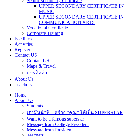
Senior Secondary Certificate
UPPER SECONDARY CERTIFICATE IN
MUSIC
UPPER SECONDARY CERTIFICATE IN
COMMUNICATION ARTS
Vocational Certificate
Corporate Training
Facilities
Activities
Register
Contact US
Contact US
Maps & Travel
การติดต่อ
About Us
Teachers
Home
About Us
Students
เรามีหน้าที่…สร้าง “คุณ” ให้เป็น SUPERSTAR
Want to be a famous superstar
Message from College President
Message from President
Teachers